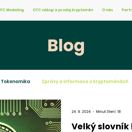
SFC Modeling
OTC nákup a prodej kryptoměn
O nás
Part
Blog
Tokenomika
Zprávy a informace o kryptoměnách
analýzy
24. 9. 2024
Minut čtení: 18
Velký slovní