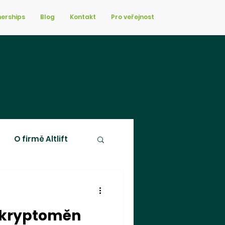
nerships
Blog
Kontakt
Pro veřejnost
O firmě Altlift
k kryptoměn