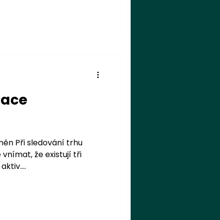
zace
měn Při sledování trhu
nímat, že existují tři
ktiv....