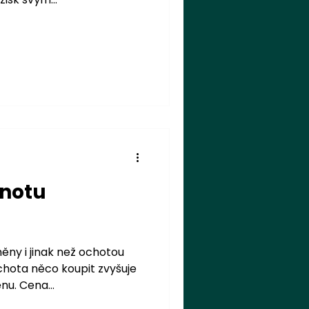
dnotu
ěny i jinak než ochotou
Ochota něco koupit zvyšuje
nu. Cena...