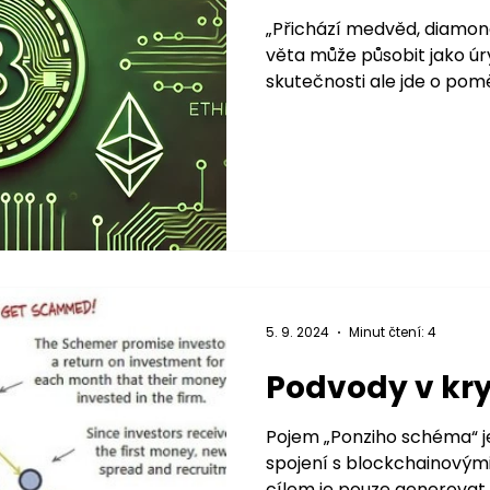
„Přichází medvěd, diamon
věta může působit jako úry
skutečnosti ale jde o pomě
5. 9. 2024
Minut čtení: 4
Podvody v kr
Pojem „Ponziho schéma“ j
spojení s blockchainovými 
cílem je pouze generovat z