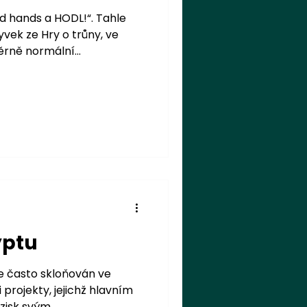
d hands a HODL!“. Tahle
vek ze Hry o trůny, ve
rně normální...
yptu
e často skloňován ve
projekty, jejichž hlavním
isk svým...